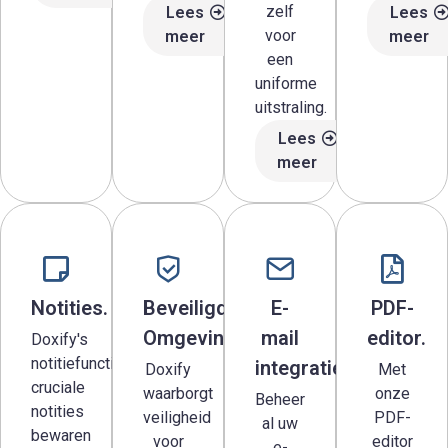
zelf
Lees
Lees
voor
meer
meer
een
uniforme
uitstraling.
Lees
meer
Notities.
Beveiligde
E-
PDF-
Omgeving.
mail
editor.
Doxify's
notitiefunctie
integratie.
Doxify
Met
cruciale
waarborgt
onze
Beheer
notities
veiligheid
PDF-
al uw
bewaren
voor
editor
e-