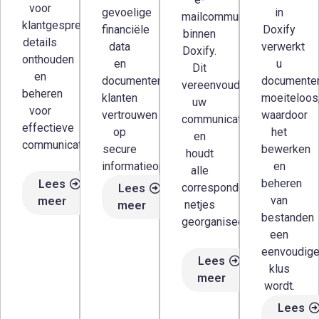
voor
gevoelige
in
mailcommunicatie
klantgesprekken,
financiële
Doxify
binnen
details
data
verwerkt
Doxify.
onthouden
en
u
Dit
en
documenten,
documente
vereenvoudigt
beheren
klanten
moeiteloos
uw
voor
vertrouwen
waardoor
communicatie
effectieve
op
het
en
communicatie.
secure
bewerken
houdt
informatieopslag.
en
alle
beheren
Lees
correspondentie
Lees
van
meer
netjes
meer
bestanden
georganiseerd.
een
eenvoudig
Lees
klus
meer
wordt.
Lees