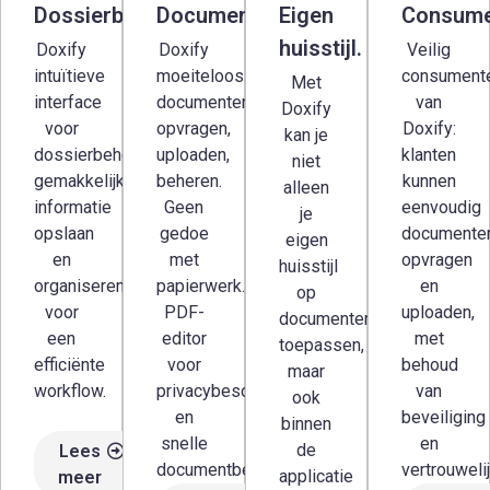
Dossierbeheer.
Documentbeheer.
Eigen
Consume
huisstijl.
Doxify
Doxify
Veilig
intuïtieve
moeiteloos
consumente
Met
interface
documenten
van
Doxify
voor
opvragen,
Doxify:
kan je
dossierbeheer,
uploaden,
klanten
niet
gemakkelijk
beheren.
kunnen
alleen
informatie
Geen
eenvoudig
je
opslaan
gedoe
documente
eigen
en
met
opvragen
huisstijl
organiseren
papierwerk.
en
op
voor
PDF-
uploaden,
documenten
een
editor
met
toepassen,
efficiënte
voor
behoud
maar
workflow.
privacybescherming
van
ook
en
beveiliging
binnen
snelle
en
de
Lees
documentbeoordeling.
vertrouweli
applicatie
meer