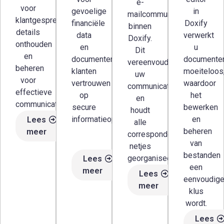
e-
voor
gevoelige
in
mailcommunicatie
klantgesprekken,
financiële
Doxify
binnen
details
data
verwerkt
Doxify.
onthouden
en
u
Dit
en
documenten,
documente
vereenvoudigt
beheren
klanten
moeiteloos
uw
voor
vertrouwen
waardoor
communicatie
effectieve
op
het
en
communicatie.
secure
bewerken
houdt
informatieopslag.
en
Lees
alle
beheren
meer
correspondentie
van
netjes
bestanden
georganiseerd.
Lees
een
meer
Lees
eenvoudig
meer
klus
wordt.
Lees