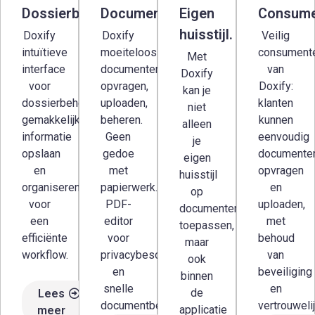
Dossierbeheer.
Documentbeheer.
Eigen
Consume
huisstijl.
Doxify
Doxify
Veilig
intuïtieve
moeiteloos
consumente
Met
interface
documenten
van
Doxify
voor
opvragen,
Doxify:
kan je
dossierbeheer,
uploaden,
klanten
niet
gemakkelijk
beheren.
kunnen
alleen
informatie
Geen
eenvoudig
je
opslaan
gedoe
documente
eigen
en
met
opvragen
huisstijl
organiseren
papierwerk.
en
op
voor
PDF-
uploaden,
documenten
een
editor
met
toepassen,
efficiënte
voor
behoud
maar
workflow.
privacybescherming
van
ook
en
beveiliging
binnen
snelle
en
de
Lees
documentbeoordeling.
vertrouweli
applicatie
meer