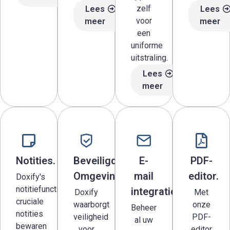
zelf
Lees
Lees
voor
meer
meer
een
uniforme
uitstraling.
Lees
meer
Notities.
Beveiligde
E-
PDF-
Omgeving.
mail
editor.
Doxify's
notitiefunctie
integratie.
Doxify
Met
cruciale
waarborgt
onze
Beheer
notities
veiligheid
PDF-
al uw
bewaren
voor
editor